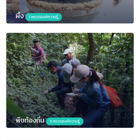
ผึ้ง
1 หมวดองค์ความรู้
พืชท้องถิ่น
3 หมวดองค์ความรู้