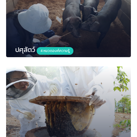
ปศุสัตว์
4 หมวดองค์ความรู้