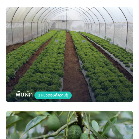
พืชผัก
3 หมวดองค์ความรู้